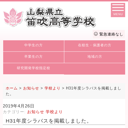
MENU
緊急連絡なし
中学生の方
在校生・保護者の方
卒業生の方
地域の方
研究開発学校指定校
ホーム
>
お知らせ
>
学校より
>
H31年度シラバスを掲載しまし
た。
2019年4月26日
カテゴリー:
お知らせ
学校より
H31年度シラバスを掲載しました。