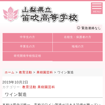
MENU
緊急連絡なし
中学生の方
在校生・保護者の方
卒業生の方
地域の方
研究開発学校指定校
ホーム
>
教育活動
>
果樹園芸科
>
ワイン製造
2019年10月2日
カテゴリー:
教育活動
果樹園芸科
ワイン製造
本校は県内で唯一、高校でワイン製造ができる設備が整ってい