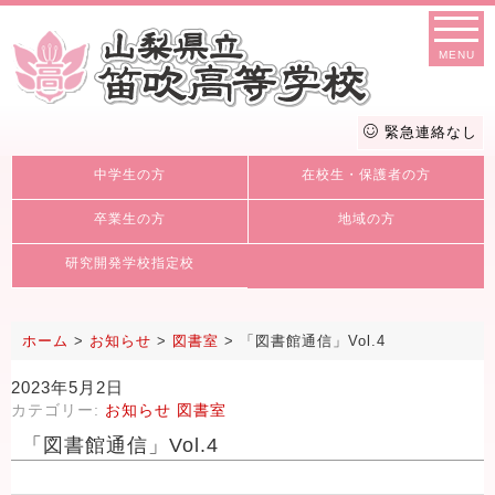
MENU
緊急連絡なし
中学生の方
在校生・保護者の方
卒業生の方
地域の方
研究開発学校指定校
ホーム
>
お知らせ
>
図書室
>
「図書館通信」Vol.4
2023年5月2日
カテゴリー:
お知らせ
図書室
「図書館通信」Vol.4