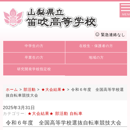
MEN
緊急連絡なし
中学生の方
在校生・保護者の方
卒業生の方
地域の方
研究開発学校指定校
ホーム
>
部活動
>
★大会結果★
>
令和６年度 全国高等学校選
抜自転車競技大会
2025年3月31日
カテゴリー:
★大会結果★
部活動
自転車
令和６年度 全国高等学校選抜自転車競技大会