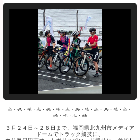
🚴・🚲・🚵・🚴・🚲・🚵・🚴・🚲・🚵・🚴・🚲・🚵・🚴・
🚲・🚵・🚴・🚲
３月２４日～２８日まで、福岡県北九州市メディア
ドームでトラック競技に、