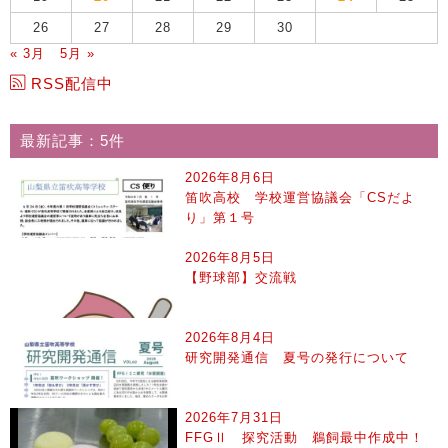
26
27
28
29
30
« 3月
5月 »
RSS配信中
最新記事：5件
2026年8月6日
笛吹高校 学校運営協議会「CSだよ
り」第１号
2026年8月5日
【野球部】交流戦
2026年8月4日
研究開発通信 夏号の発行について
2026年7月31日
FFGⅡ 探究活動 鵜飼最中作成中！