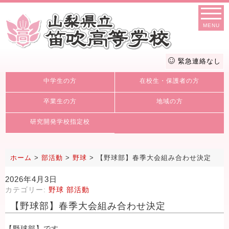
MENU
緊急連絡なし
中学生の方
在校生・保護者の方
卒業生の方
地域の方
研究開発学校指定校
ホーム
>
部活動
>
野球
>
【野球部】春季大会組み合わせ決定
2026年4月3日
カテゴリー:
野球
部活動
【野球部】春季大会組み合わせ決定
【野球部】です