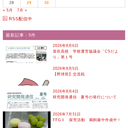
28
29
30
« 5月
7月 »
RSS配信中
最新記事：5件
2026年8月6日
笛吹高校 学校運営協議会「CSだよ
り」第１号
2026年8月5日
【野球部】交流戦
2026年8月4日
研究開発通信 夏号の発行について
2026年7月31日
FFGⅡ 探究活動 鵜飼最中作成中！