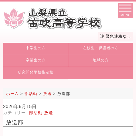
MENU
緊急連絡なし
中学生の方
在校生・保護者の方
卒業生の方
地域の方
研究開発学校指定校
ホーム
>
部活動
>
放送
>
放送部
2026年6月15日
カテゴリー:
部活動
放送
放送部