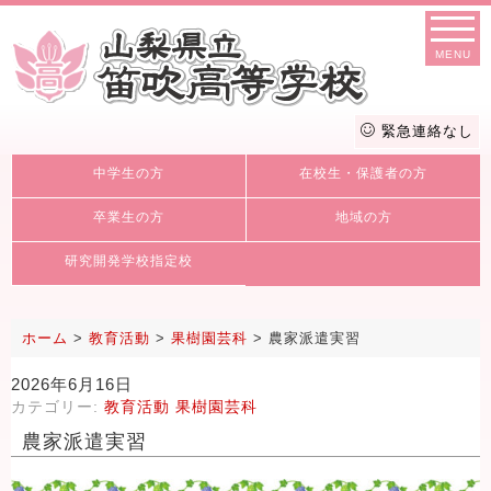
MENU
緊急連絡なし
中学生の方
在校生・保護者の方
卒業生の方
地域の方
研究開発学校指定校
ホーム
>
教育活動
>
果樹園芸科
>
農家派遣実習
2026年6月16日
カテゴリー:
教育活動
果樹園芸科
農家派遣実習