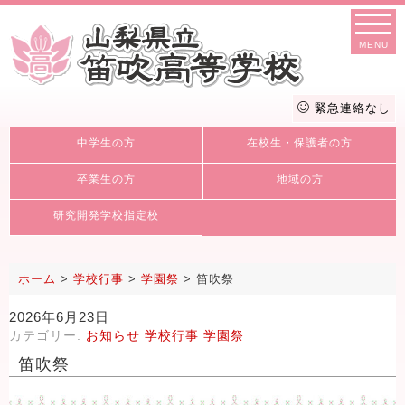
MENU
緊急連絡なし
中学生の方
在校生・保護者の方
卒業生の方
地域の方
研究開発学校指定校
ホーム
>
学校行事
>
学園祭
>
笛吹祭
2026年6月23日
カテゴリー:
お知らせ
学校行事
学園祭
笛吹祭