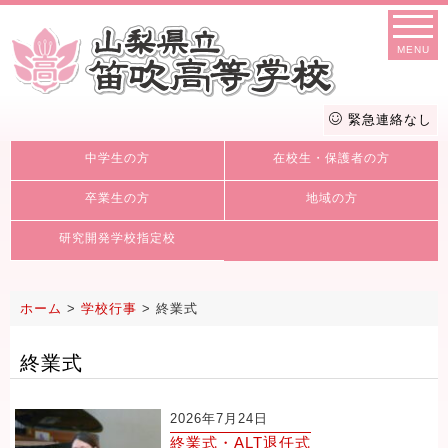
MENU
緊急連絡なし
中学生の方
在校生・保護者の方
卒業生の方
地域の方
研究開発学校指定校
ホーム
>
学校行事
>
終業式
終業式
2026年7月24日
終業式・ALT退任式