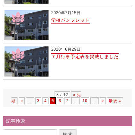
2020年7月15日
学校パンフレット
2020年6月29日
７月行事予定表を掲載しました
5 / 12
« 先
頭
«
...
3
4
5
6
7
...
10
...
»
最後 »
記事検索