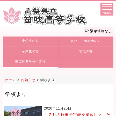
MENU
緊急連絡なし
中学生の方
在校生・保護者の方
卒業生の方
地域の方
研究開発学校指定校
ホーム
>
お知らせ
>
学校より
学校より
2020年11月25日
１２月の行事予定表を掲載しました