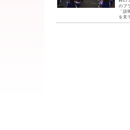
科の
のプ
「説
を見て