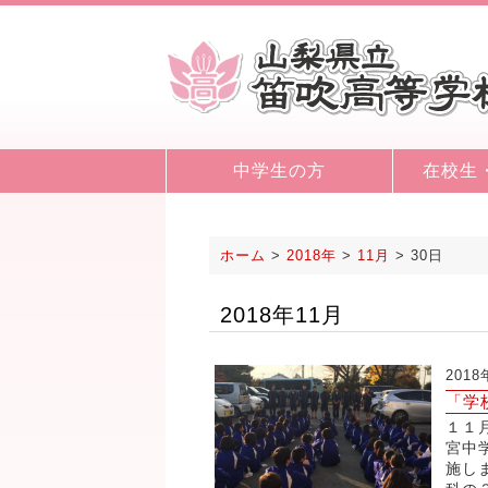
中学生の方
在校生
ホーム
>
2018年
>
11月
>
30日
2018年11月
2018
「学
１１
宮中
施し