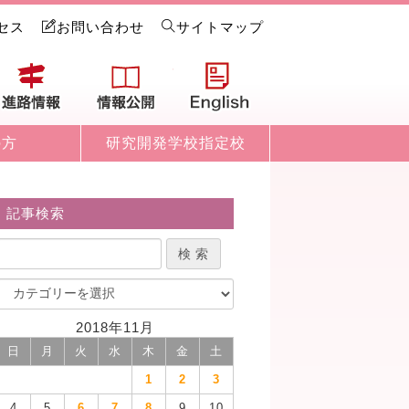
セス
お問い合わせ
サイトマップ
試情報
進路情報
情報公開
English
の方
研究開発学校指定校
記事検索
2018年11月
日
月
火
水
木
金
土
1
2
3
4
5
6
7
8
9
10