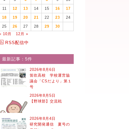
11
12
13
14
15
16
17
18
19
20
21
22
23
24
25
26
27
28
29
30
« 10月
12月 »
RSS配信中
最新記事：5件
2026年8月6日
笛吹高校 学校運営協
議会「CSだより」第１
号
2026年8月5日
【野球部】交流戦
2026年8月4日
研究開発通信 夏号の