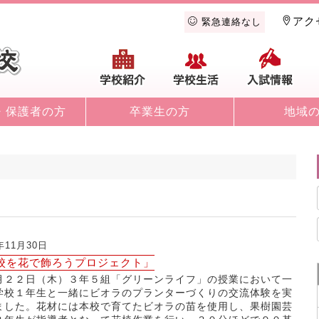
アク
緊急連絡なし
学校紹介
学校生活
入
・保護者の方
卒業生の方
地域
年11月30日
校を花で飾ろうプロジェクト」
月２２日（木）３年５組「グリーンライフ」の授業において一
学校１年生と一緒にビオラのプランターづくりの交流体験を実
ました。花材には本校で育てたビオラの苗を使用し、果樹園芸