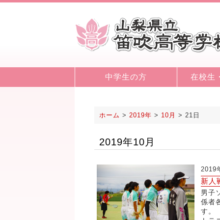
中学生の方
在校生
ホーム
>
2019年
>
10月
>
21日
2019年10月
2019
新人
男子
係者
す。