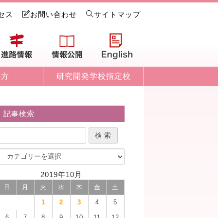
セス
お問い合わせ
サイトマップ
試情報
進路情報
情報公開
English
の方
研究開発学校指定校
記事検索
2019年10月
日
月
火
水
木
金
土
1
2
3
4
5
6
7
8
9
10
11
12