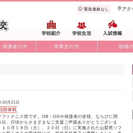
アク
緊急連絡なし
学校紹介
学校生活
入
・保護者の方
卒業生の方
地域
年10月21日
戦団体戦
ソフトテニス部です。OB・OGや保護者の皆様、ならびに関
各位、日頃からさまざまなご支援ご声援ありがとうございま
 １０月１９日（土）、２０日（日）に実施された山梨県ソフ