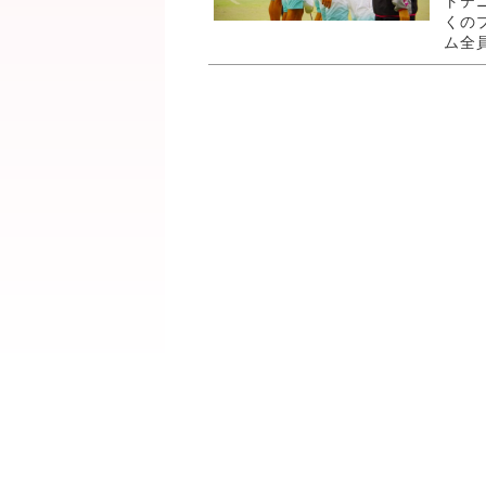
トテ
くの
ム全