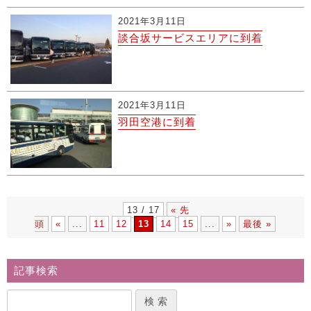
2021年3月11日
談合坂サービスエリアに到着
2021年3月11日
羽田空港に到着
13 / 17
« 先
頭
«
...
11
12
13
14
15
...
»
最後 »
記事検索