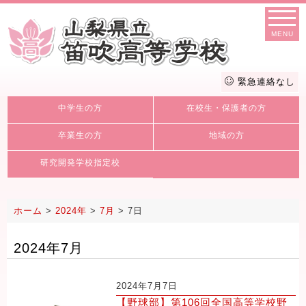
MENU
緊急連絡なし
中学生の方
在校生・保護者の方
卒業生の方
地域の方
研究開発学校指定校
ホーム
>
2024年
>
7月
>
7日
2024年7月
2024年7月7日
【野球部】第106回全国高等学校野