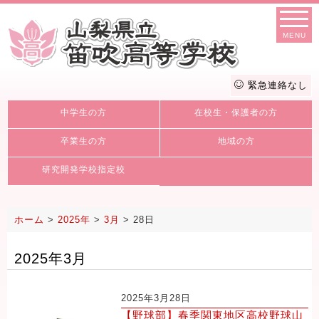
MENU
緊急連絡なし
中学生の方
在校生・保護者の方
卒業生の方
地域の方
研究開発学校指定校
ホーム
>
2025年
>
3月
>
28日
2025年3月
2025年3月28日
【野球部】春季関東地区高校野球山