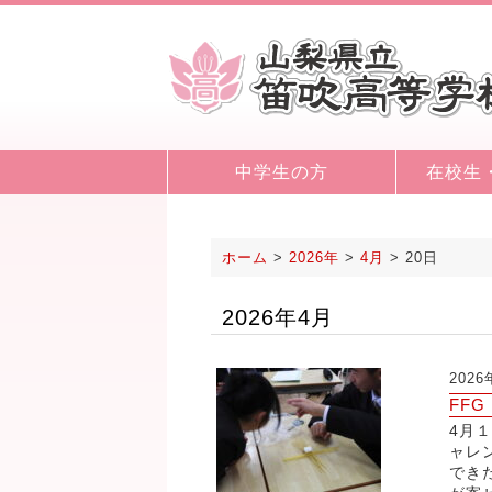
中学生の方
在校生
ホーム
>
2026年
>
4月
>
20日
2026年4月
202
FF
4月
ャレ
でき