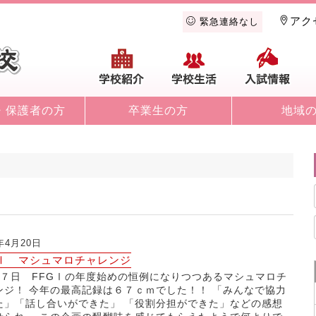
アク
緊急連絡なし
学校紹介
学校生活
入
・保護者の方
卒業生の方
地域
6年4月20日
GⅠ マシュマロチャレンジ
１７日 FFGⅠの年度始めの恒例になりつつあるマシュマロチ
ンジ！ 今年の最高記録は６７ｃｍでした！！ 「みんなで協力
た」「話し合いができた」 「役割分担ができた」などの感想