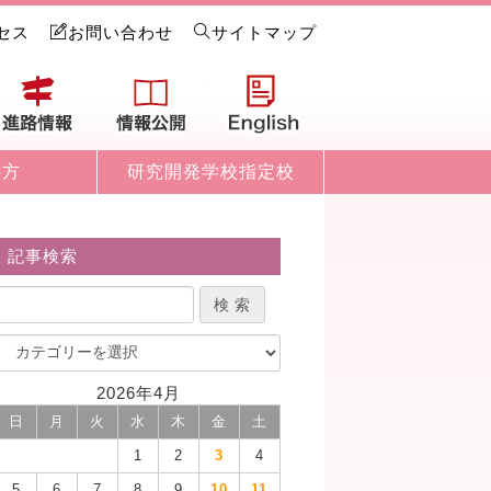
セス
お問い合わせ
サイトマップ
試情報
進路情報
情報公開
English
の方
研究開発学校指定校
記事検索
2026年4月
日
月
火
水
木
金
土
1
2
3
4
5
6
7
8
9
10
11