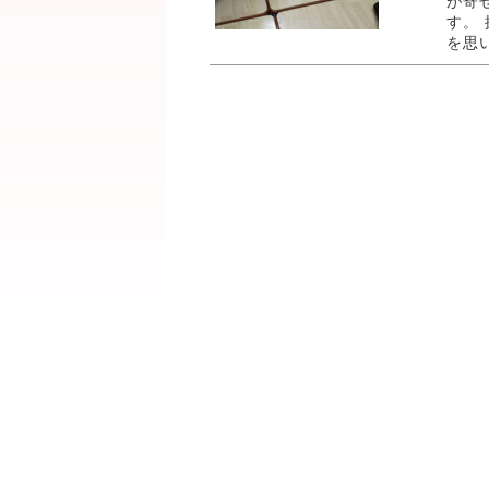
が寄
す。
を思