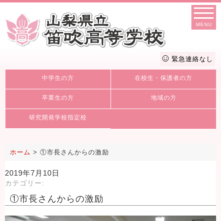
MENU
緊急連絡なし
中学生の方
在校生・保護者の方
卒業生の方
地域の方
研究開発学校指定校
ホーム
>
①市長さんからの激励
2019年7月10日
カテゴリー:
①市長さんからの激励