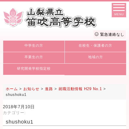
MENU
緊急連絡なし
中学生の方
在校生・保護者の方
卒業生の方
地域の方
研究開発学校指定校
ホーム
>
お知らせ
>
進路
>
就職活動情報 H29 No.1
>
shushoku1
2018年7月10日
カテゴリー:
shushoku1