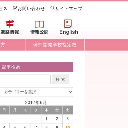
セス
お問い合わせ
サイトマップ
試情報
進路情報
情報公開
English
の方
研究開発学校指定校
記事検索
2017年6月
日
月
火
水
木
金
土
1
2
3
4
5
6
7
8
9
10