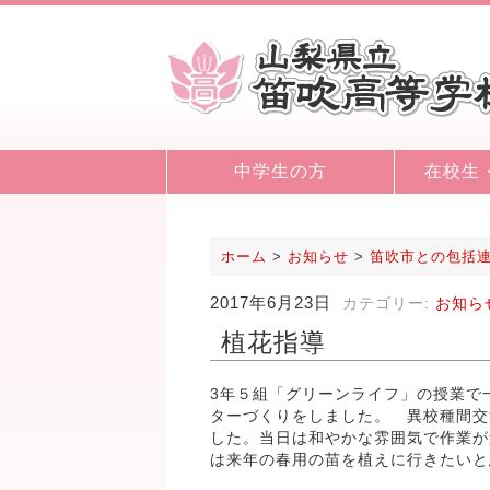
中学生の方
在校生
ホーム
>
お知らせ
>
笛吹市との包括
2017年6月23日
カテゴリー:
お知ら
植花指導
3年５組「グリーンライフ」の授業で
ターづくりをしました。 異校種間交
した。当日は和やかな雰囲気で作業が
は来年の春用の苗を植えに行きたいと