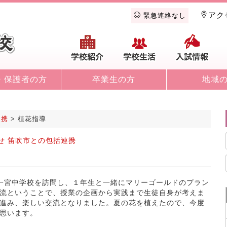
アク
緊急連絡なし
学校紹介
学校生活
入
・保護者の方
卒業生の方
地域
連携
>
植花指導
せ
笛吹市との包括連携
一宮中学校を訪問し、１年生と一緒にマリーゴールドのプラン
流ということで、授業の企画から実践まで生徒自身が考えま
進み、楽しい交流となりました。夏の花を植えたので、今度
思います。