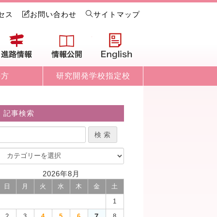
セス
お問い合わせ
サイトマップ
試情報
進路情報
情報公開
English
の方
研究開発学校指定校
記事検索
2026年8月
日
月
火
水
木
金
土
1
7
2
3
4
5
6
8