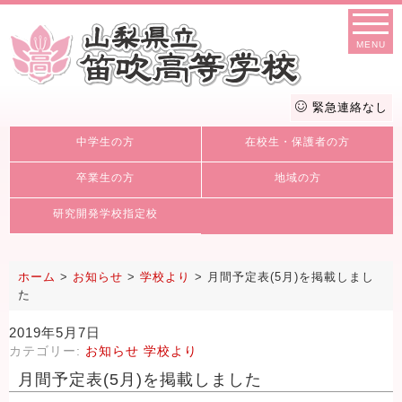
MENU
緊急連絡なし
中学生の方
在校生・保護者の方
卒業生の方
地域の方
研究開発学校指定校
ホーム
>
お知らせ
>
学校より
>
月間予定表(5月)を掲載しまし
た
2019年5月7日
カテゴリー:
お知らせ
学校より
月間予定表(5月)を掲載しました