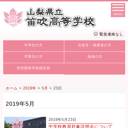
MENU
緊急連絡なし
中学生の方
在校生・保護者の方
卒業生の方
地域の方
研究開発学校指定校
ホーム
>
2019年
>
5月
>
23日
2019年5月
2019年5月23日
中学校教員対象説明会について