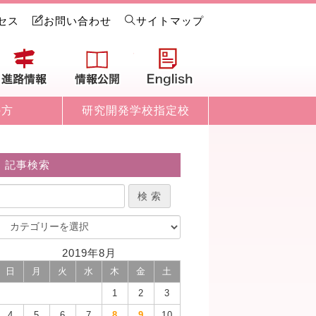
セス
お問い合わせ
サイトマップ
試情報
進路情報
情報公開
English
の方
研究開発学校指定校
記事検索
2019年8月
日
月
火
水
木
金
土
1
2
3
4
5
6
7
8
9
10