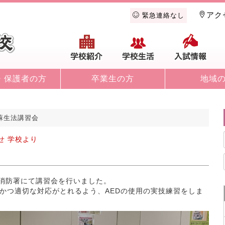
アク
緊急連絡なし
学校紹介
学校生活
入
・保護者の方
卒業生の方
地域
蘇生法講習会
せ
学校より
吹消防署にて講習会を行いました。
かつ適切な対応がとれるよう、AEDの使用の実技練習をしま