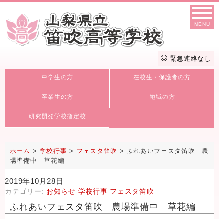
MENU
緊急連絡なし
中学生の方
在校生・保護者の方
卒業生の方
地域の方
研究開発学校指定校
ホーム
>
学校行事
>
フェスタ笛吹
>
ふれあいフェスタ笛吹 農
場準備中 草花編
2019年10月28日
カテゴリー:
お知らせ
学校行事
フェスタ笛吹
ふれあいフェスタ笛吹 農場準備中 草花編