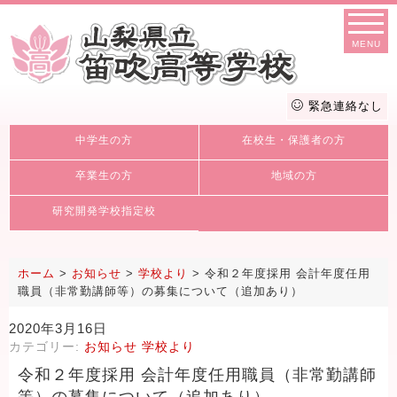
MENU
緊急連絡なし
中学生の方
在校生・保護者の方
卒業生の方
地域の方
研究開発学校指定校
ホーム
>
お知らせ
>
学校より
>
令和２年度採用 会計年度任用
職員（非常勤講師等）の募集について（追加あり）
2020年3月16日
カテゴリー:
お知らせ
学校より
令和２年度採用 会計年度任用職員（非常勤講師