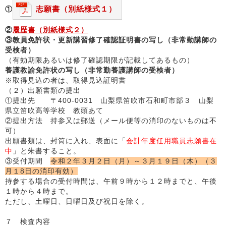
志願書（別紙様式１）
①
②
履歴書（別紙様式２）
③教員免許状・更新講習修了確認証明書の写し（非常勤講師の
受検者）
（有効期限あるいは修了確認期限が記載してあるもの）
養護教諭免許状の写し（非常勤養護講師の受検者）
※取得見込の者は、取得見込証明書
（２）出願書類の提出
①提出先 〒400-0031 山梨県笛吹市石和町市部３ 山梨
県立笛吹高等学校 教頭あて
②提出方法 持参又は郵送（メール便等の消印のないものは不
可）
出願書類は、封筒に入れ、表面に「
会計年度任用職員志願書在
中
」と朱書すること。
③受付期間
令和２年３月２日（月）～３月１９日（木）（３
月１8日の消印有効）
持参する場合の受付時間は、午前９時から１２時までと、午後
１時から４時まで。
ただし、土曜日、日曜日及び祝日を除く。
７ 検査内容