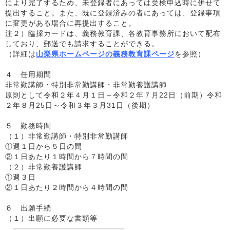
により完了するため、未登録者にあっては受検申込時に併せて
提出すること。また、既に登録済みの者にあっては、登録事項
に変更がある場合に再提出すること。
注２）臨採カードは、義務教育課、各教育事務所において配布
しており、郵送でも請求することができる。
（詳細は
山梨県ホームページの義務教育課ページ
を参照）
４ 任用期間
非常勤講師・特別非常勤講師・非常勤養護講師
原則として令和２年４月１日～令和２年７月22日（前期）令和
２年８月25日～令和３年３月31日（後期）
５ 勤務時間
（１）非常勤講師・特別非常勤講師
①週１日から５日の間
②１日あたり１時間から７時間の間
（２）非常勤養護講師
①週３日
②１日あたり２時間から４時間の間
６ 出願手続
（１）出願に必要な書類等