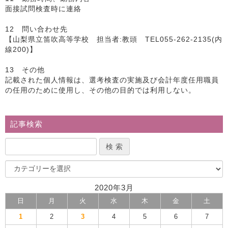
面接試問検査時に連絡
12 問い合わせ先
【山梨県立笛吹高等学校 担当者:教頭 TEL055-262-2135(内
線200)】
13 その他
記載された個人情報は、選考検査の実施及び会計年度任用職員
の任用のために使用し、その他の目的では利用しない。
記事検索
2020年3月
日
月
火
水
木
金
土
1
2
3
4
5
6
7