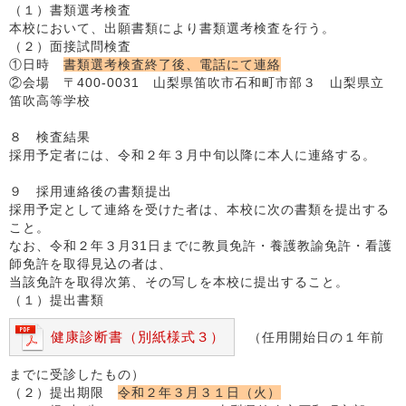
（１）書類選考検査
本校において、出願書類により書類選考検査を行う。
（２）面接試問検査
①日時
書類選考検査終了後、電話にて連絡
②会場 〒400-0031 山梨県笛吹市石和町市部３ 山梨県立
笛吹高等学校
８ 検査結果
採用予定者には、令和２年３月中旬以降に本人に連絡する。
９ 採用連絡後の書類提出
採用予定として連絡を受けた者は、本校に次の書類を提出する
こと。
なお、令和２年３月31日までに教員免許・養護教諭免許・看護
師免許を取得見込の者は、
当該免許を取得次第、その写しを本校に提出すること。
（１）提出書類
健康診断書（別紙様式３）
（任用開始日の１年前
までに受診したもの）
（２）提出期限
令和２年３月３１日（火）