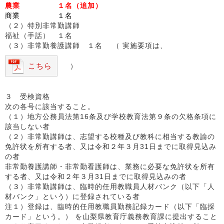
農業 １名（追加）
商業 １名
（２）特別非常勤講師
福祉（手話） １名
（３）非常勤養護講師 １名 （ 実施要項は、
こちら
）
３ 受検資格
次の各号に該当すること。
（１）地方公務員法第16条及び学校教育法第９条の欠格条項に
該当しない者
（２）非常勤講師は、志望する校種及び教科に相当する教諭の
免許状を所有する者、又は令和２年３月31日までに取得見込み
の者
非常勤養護講師・非常勤看護師は、業務に必要な免許状を所有
する者、又は令和２年３月31日までに取得見込みの者
（３）非常勤講師は、臨時的任用教職員人材バンク（以下「人
材バンク」という）に登録されている者
注１）登録は、臨時的任用教職員勤務記録カード（以下「臨採
カード」という。） を山梨県教育庁義務教育課に提出すること