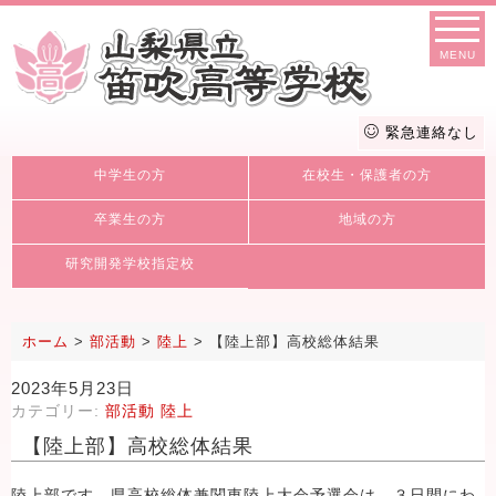
MENU
緊急連絡なし
中学生の方
在校生・保護者の方
卒業生の方
地域の方
研究開発学校指定校
ホーム
>
部活動
>
陸上
>
【陸上部】高校総体結果
2023年5月23日
カテゴリー:
部活動
陸上
【陸上部】高校総体結果
陸上部です。県高校総体兼関東陸上大会予選会は、３日間にわ