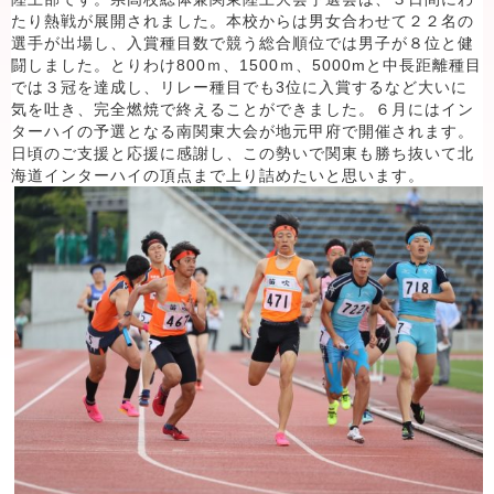
たり熱戦が展開されました。本校からは男女合わせて２２名の
選手が出場し、入賞種目数で競う総合順位では男子が８位と健
闘しました。とりわけ800ｍ、1500ｍ、5000mと中長距離種目
では３冠を達成し、リレー種目でも3位に入賞するなど大いに
気を吐き、完全燃焼で終えることができました。６月にはイン
ターハイの予選となる南関東大会が地元甲府で開催されます。
日頃のご支援と応援に感謝し、この勢いで関東も勝ち抜いて北
海道インターハイの頂点まで上り詰めたいと思います。