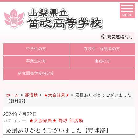
MENU
緊急連絡なし
中学生の方
在校生・保護者の方
卒業生の方
地域の方
研究開発学校指定校
ホーム
>
部活動
>
★大会結果★
>
応援ありがとうございました
【野球部】
2024年4月22日
カテゴリー:
★大会結果★
野球
部活動
応援ありがとうございました【野球部】