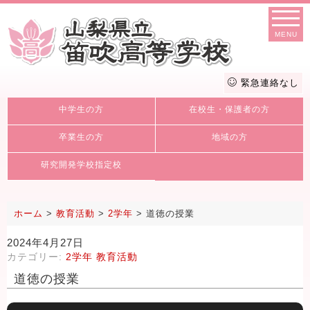
MENU
緊急連絡なし
中学生の方
在校生・保護者の方
卒業生の方
地域の方
研究開発学校指定校
ホーム
>
教育活動
>
2学年
>
道徳の授業
2024年4月27日
カテゴリー:
2学年
教育活動
道徳の授業