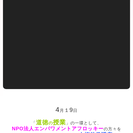
4
9
１
月
日
授業
道徳
「
の
」の一環として、
NPO法人エンパワメントアフロッキー
の方々を