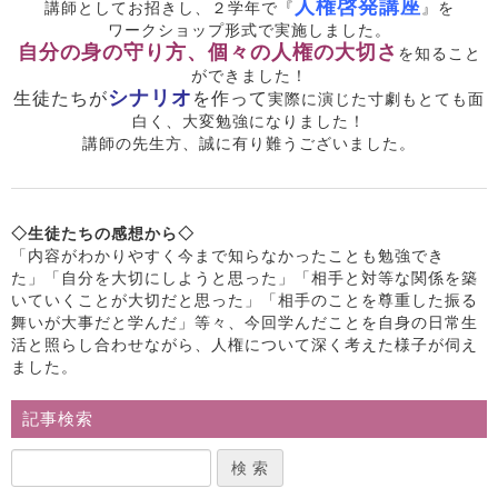
人権啓発講座
講師としてお招きし、
２学年で
『
』を
ワークショップ形式で実施
しました。
自分の身の守り方、個々の人権の大切さ
を知ること
ができました！
シナリオ
を作って
生徒たちが
実際に演じた寸劇もとても面
白く、大変勉強になりました！
講師の先生方、誠に有り難うございました。
◇生徒たちの感想から◇
「内容がわかりやすく今まで知らなかったことも勉強でき
た」
「自分を大切にしようと思った」
「相手と対等な関係を築
いていくことが大切だと思った」「相手のことを尊重した振る
舞いが大事だと学んだ」等々
、今回学んだことを自身の日常生
活と照らし合わせながら、人権について深く考えた様子が伺え
ました。
記事検索