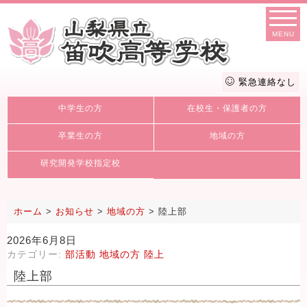
MENU
緊急連絡なし
中学生の方
在校生・保護者の方
卒業生の方
地域の方
研究開発学校指定校
ホーム
>
お知らせ
>
地域の方
>
陸上部
2026年6月8日
カテゴリー:
部活動
地域の方
陸上
陸上部