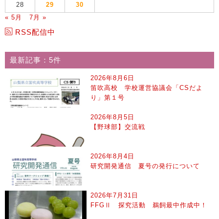
28
29
30
« 5月
7月 »
RSS配信中
最新記事：5件
2026年8月6日
笛吹高校 学校運営協議会「CSだよ
り」第１号
2026年8月5日
【野球部】交流戦
2026年8月4日
研究開発通信 夏号の発行について
2026年7月31日
FFGⅡ 探究活動 鵜飼最中作成中！