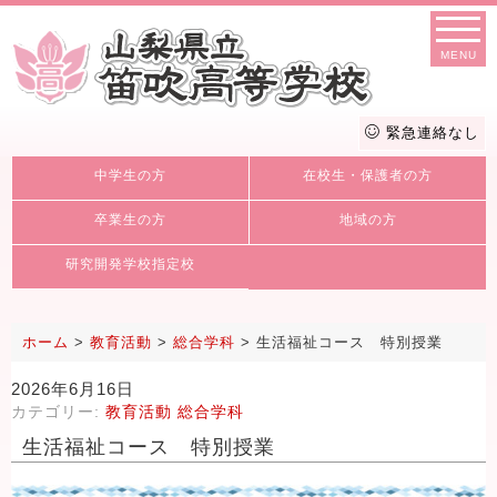
MENU
緊急連絡なし
中学生の方
在校生・保護者の方
卒業生の方
地域の方
研究開発学校指定校
ホーム
>
教育活動
>
総合学科
>
生活福祉コース 特別授業
2026年6月16日
カテゴリー:
教育活動
総合学科
生活福祉コース 特別授業