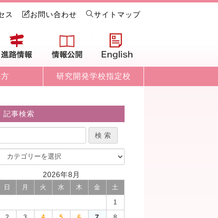
セス
お問い合わせ
サイトマップ
試情報
進路情報
情報公開
English
の方
研究開発学校指定校
記事検索
2026年8月
日
月
火
水
木
金
土
1
7
2
3
4
5
6
8