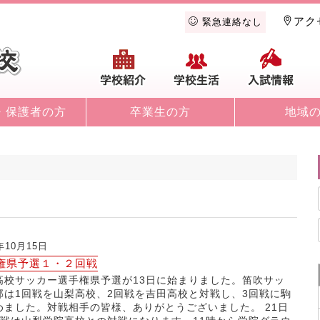
アク
緊急連絡なし
学校紹介
学校生活
入
・保護者の方
卒業生の方
地域
年10月15日
権県予選１・２回戦
高校サッカー選手権県予選が13日に始まりました。笛吹サッ
部は1回戦を山梨高校、2回戦を吉田高校と対戦し、3回戦に駒
めました。対戦相手の皆様、ありがとうございました。 21日