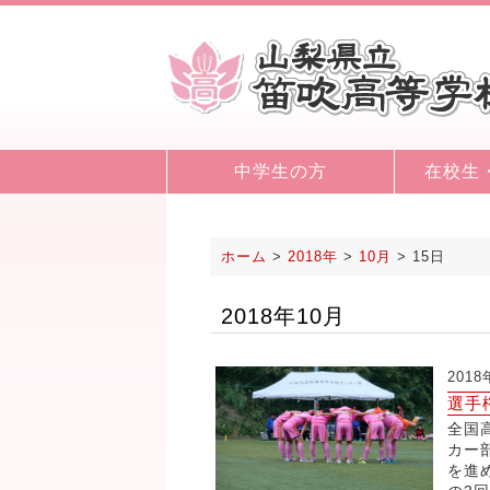
中学生の方
在校生
ホーム
>
2018年
>
10月
>
15日
2018年10月
2018
選手
全国
カー
を進