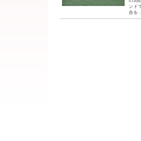
の3
ンド
合を..