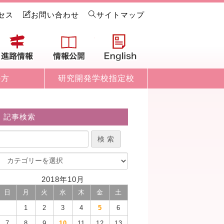
セス
お問い合わせ
サイトマップ
試情報
進路情報
情報公開
English
の方
研究開発学校指定校
記事検索
2018年10月
日
月
火
水
木
金
土
1
2
3
4
5
6
7
8
9
10
11
12
13