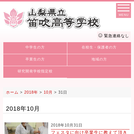
MENU
緊急連絡なし
中学生の方
在校生・保護者の方
卒業生の方
地域の方
研究開発学校指定校
ホーム
>
2018年
>
10月
>
31日
2018年10月
2018年10月31日
フェスタに向け卒業生に教えて頂き