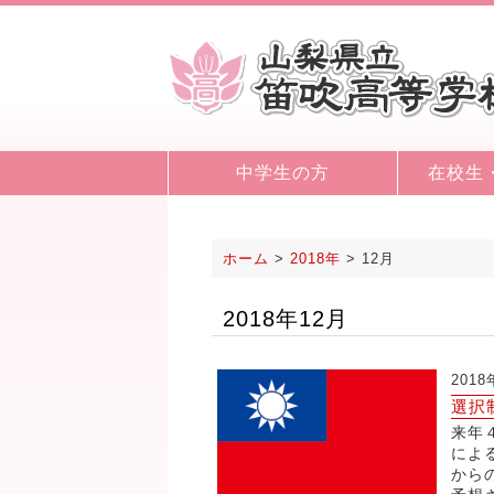
中学生の方
在校生
ホーム
>
2018年
>
12月
2018年12月
2018
選択
来年
によ
から