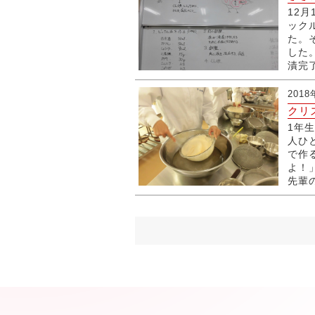
12
ック
た。
した
漬完
2018
クリ
1年
人ひ
で作
よ！
先輩