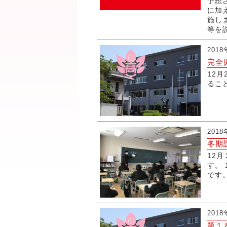
予想
に加
施し
等を説
2018
完全
12
るこ
2018
冬期
12
す。
です
2018
第１