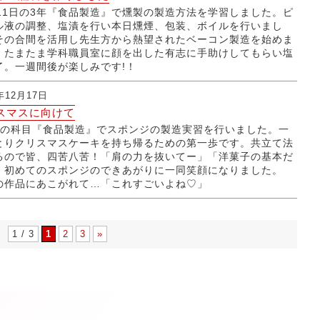
月11日の3年『食品製造』で燻製の製造方法を学習しました。ピ
ル液の調整、塩漬を行い本日燻煙、包装、ボイルを行いまし
その合間を活用し先生方から熱望されたベーコン製造を始めま
。たまたま学科職員室に顔を出した有志に手助けしてもらい塩
了。一週間後が楽しみです!！
年12月17日
スマスに向けて
生の科目『食品製造』でスポンジの製造実習を行いました。一
とりクリスマスケーキを持ち帰るための第一歩です。共立て法
るので皆、四苦八苦！「肩の力を抜いてー」「洋菓子の基本だ
」初めてのスポンジのできあがりに一同笑顔になりました。
の作品にあこがれて…「これすごいよね♡」
1 / 3
1
2
3
»