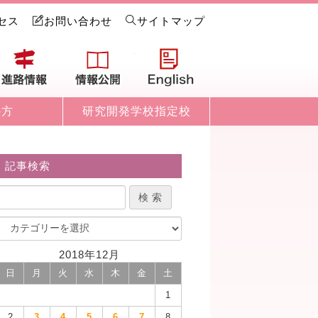
セス
お問い合わせ
サイトマップ
試情報
進路情報
情報公開
English
の方
研究開発学校指定校
記事検索
2018年12月
日
月
火
水
木
金
土
1
2
3
4
5
6
7
8