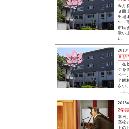
今月
８回
出場
年・
市民
歌い
い。
2018
月間
「在
ジを
ペー
全閉
さい
し上げ
2018
2学
本日
高校
トの