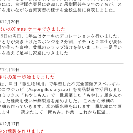
後には、台湾販売実習に参加した果樹園芸科３年の７名が、ス
ドを用いながら台湾実習の様子を全校生徒に発表しました。
年12月20日
思いのX'mas ケーキできました
日19日の両日、1年生はケーキのデコレーションを行いました。
ひとりが焼き上げたスポンジを２分割。イチゴと２年生が夏休
習で作った白桃、黄桃のシラップ漬けを使いました。一足早い
キを抱えて足早に家路につきました…
年12月19日
作りの第一歩始まりました
生は、科目『微生物利用』で学習した不完全菌類アスペルギル
コウジカビ（Aspergillus oryzae）を食品製造で活用しまし
コミックス『もやしもん』で一世風靡した「もやし」屋さんか
入した種麹を使い米麹製造を始めました。 これから米麹の
麦麹も作っていきます。米の吸水率を出します 脱気箱にて蒸
します 麹ぶたにて「床もみ」作業 これから恒温...
年12月17日
みの燻製を作りました