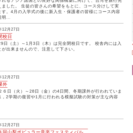
されるアジア諸国との良好な関係構築に向けて、台湾を旅行先
えました。 生徒の皆さんの希望をもとに、コース分けして実
ます。4月の入学式の後に新入生・保護者の皆様にコース内容
明...
年12月27日
閉校日
月29日（土）～1月3日（木）は完全閉校日です。 校舎内には入
とが出来ませんので、注意して下さい。
年12月27日
課外
月２６日（火）～28日（金）の4日間、冬期課外が行われていま
 1，2学期の復習や1月に行われる模擬試験の対策が主な内容
。
年12月27日
８回山梨ポピュラー音楽フェスティバル...