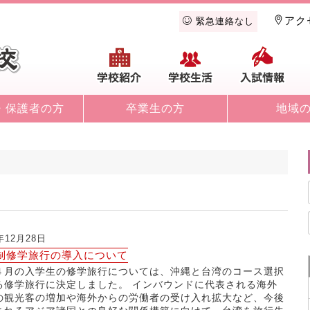
アク
緊急連絡なし
学校紹介
学校生活
入
・保護者の方
卒業生の方
地域
年12月28日
制修学旅行の導入について
４月の入学生の修学旅行については、沖縄と台湾のコース選択
る修学旅行に決定しました。 インバウンドに代表される海外
の観光客の増加や海外からの労働者の受け入れ拡大など、今後