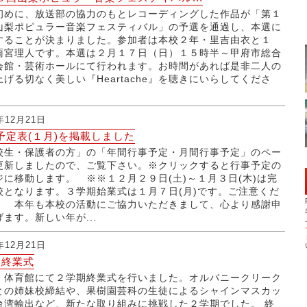
初めに、放送部の協力のもとレコーディングした作品が「第１
山梨ポピュラー音楽フェスティバル」の予選を通過し、本選に
することが決まりました。参加者は本校２年・里吉由衣と１
雨宮理人です。本選は２月１７日（日）１５時半～甲府市総合
会館・芸術ホールにて行われます。お時間があれば是非二人の
上げる切なく美しい『Heartache』を聴きにいらしてくださ
年12月21日
予定表(１月)を掲載しました
校生・保護者の方」の「年間行事予定・月間行事予定」のペー
更新しましたので、ご覧下さい。※クリックすると行事予定の
ジに移動します。 ※※１２月２９日(土)～１月３日(木)は完
校となります。３学期始業式は１月７日(月)です。ご注意くだ
。 本年も本校の活動にご協力いただきまして、心より感謝申
ます。新しい年が...
年12月21日
期終業式
、体育館にて２学期終業式を行いました。オルバニークリーク
との姉妹校締結や、果樹園芸科の生徒によるシャインマスカッ
台湾輸出など、新たな取り組みに挑戦した２学期でした。 終