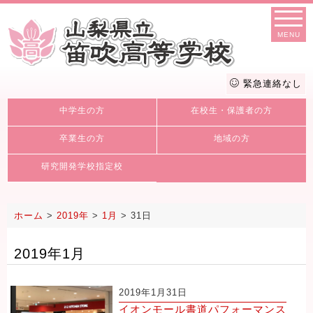
MENU
緊急連絡なし
中学生の方
在校生・保護者の方
卒業生の方
地域の方
研究開発学校指定校
ホーム
>
2019年
>
1月
>
31日
2019年1月
2019年1月31日
イオンモール書道パフォーマンス