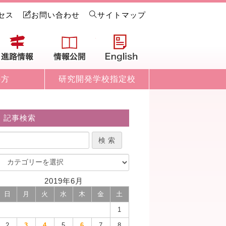
セス
お問い合わせ
サイトマップ
試情報
進路情報
情報公開
English
の方
研究開発学校指定校
記事検索
2019年6月
日
月
火
水
木
金
土
1
2
3
4
5
6
7
8