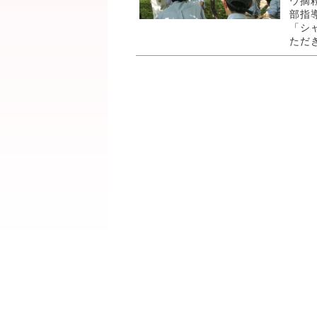
ウ摘
部指
「シ
ただき