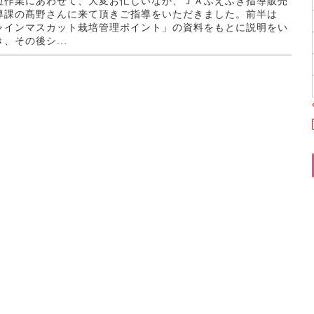
粒作業にあわせて、大変お忙しいなか、ＪＡふえふき指導販売
導課の髙野さんに来て頂きご指導をいただきました。前半は
ャインマスカット栽培管理ポイント」の資料をもとに説明をい
、その後シ...