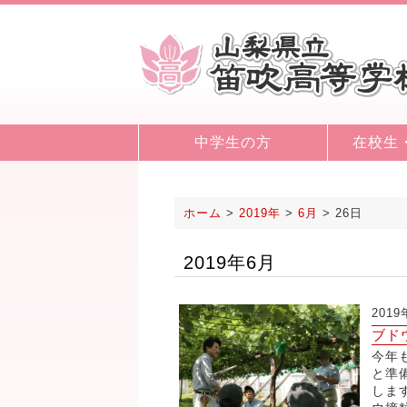
中学生の方
在校生
ホーム
>
2019年
>
6月
>
26日
2019年6月
201
ブド
今年
と準
しま