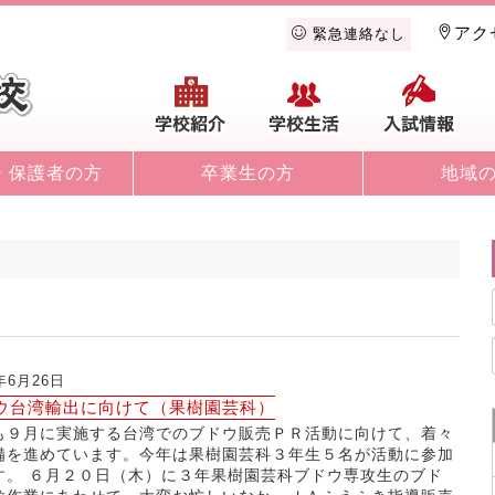
アク
緊急連絡なし
学校紹介
学校生活
入
・保護者の方
卒業生の方
地域
9年6月26日
ウ台湾輸出に向けて（果樹園芸科）
も９月に実施する台湾でのブドウ販売ＰＲ活動に向けて、着々
備を進めています。今年は果樹園芸科３年生５名が活動に参加
す。 ６月２０日（木）に３年果樹園芸科ブドウ専攻生のブド