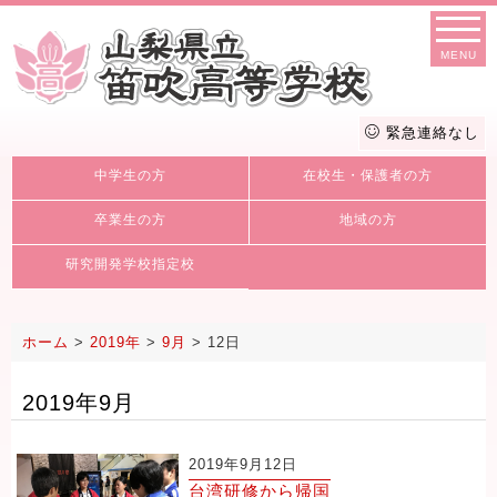
MENU
緊急連絡なし
中学生の方
在校生・保護者の方
卒業生の方
地域の方
研究開発学校指定校
ホーム
>
2019年
>
9月
>
12日
2019年9月
2019年9月12日
台湾研修から帰国