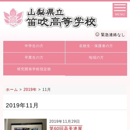
MENU
緊急連絡なし
中学生の方
在校生・保護者の方
卒業生の方
地域の方
研究開発学校指定校
ホーム
>
2019年
>
11月
2019年11月
2019年11月29日
第60回高美連展