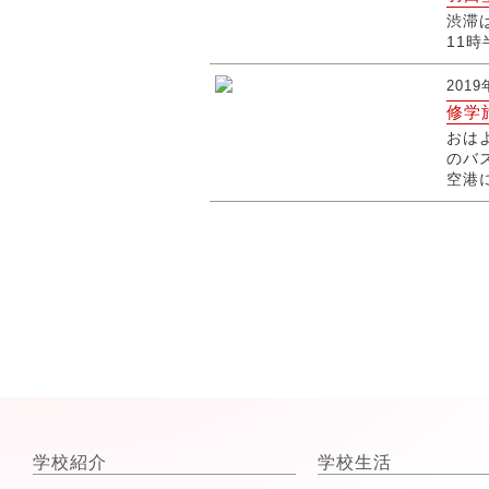
渋滞
11
2019
修学
おは
のバ
空港
学校紹介
学校生活