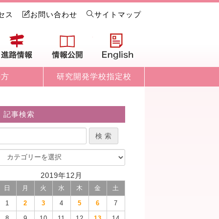
セス
お問い合わせ
サイトマップ
試情報
進路情報
情報公開
English
の方
研究開発学校指定校
記事検索
2019年12月
日
月
火
水
木
金
土
1
2
3
4
5
6
7
8
9
10
11
12
13
14