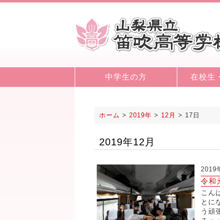
中学生の方
在校生
ホーム
>
2019年
>
12月
>
17日
2019年12月
2019
令和
こん
とに
う頑