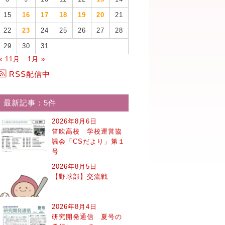
15
16
17
18
19
20
21
22
23
24
25
26
27
28
29
30
31
« 11月
1月 »
RSS配信中
最新記事：5件
2026年8月6日
笛吹高校 学校運営協
議会「CSだより」第１
号
2026年8月5日
【野球部】交流戦
2026年8月4日
研究開発通信 夏号の