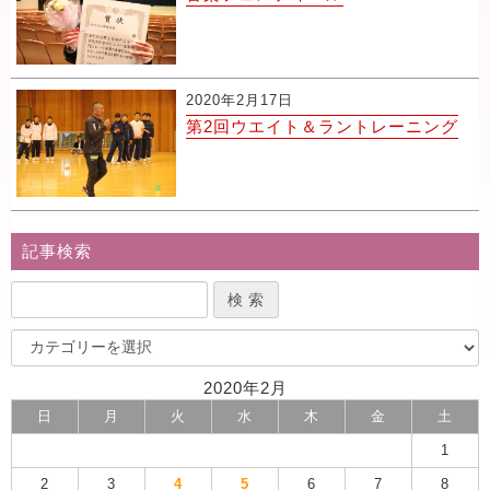
2020年2月17日
第2回ウエイト＆ラントレーニング
記事検索
2020年2月
日
月
火
水
木
金
土
1
2
3
4
5
6
7
8