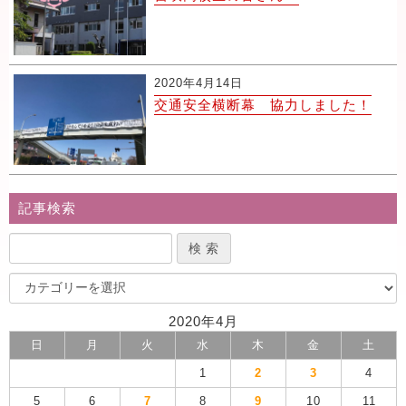
2020年4月14日
交通安全横断幕 協力しました！
記事検索
2020年4月
日
月
火
水
木
金
土
1
2
3
4
5
6
7
8
9
10
11