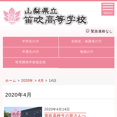
MENU
緊急連絡なし
中学生の方
在校生・保護者の方
卒業生の方
地域の方
研究開発学校指定校
ホーム
>
2020年
>
4月
>
14日
2020年4月
2020年4月14日
笛吹高校生の皆さんへ