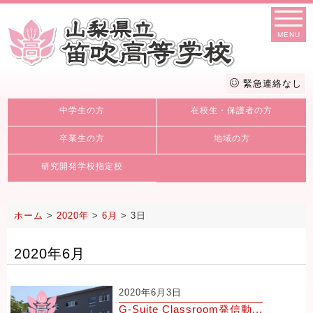
MENU
緊急連絡なし
中学生の方
在校生・保護者の方
卒業生の方
地域の方
研究開発学校指定校
ホーム
>
2020年
>
6月
>
3日
2020年6月
2020年6月3日
G-Suite Classroom発信動...