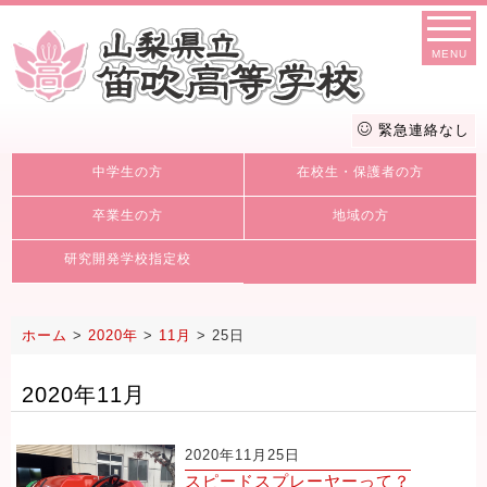
MENU
緊急連絡なし
中学生の方
在校生・保護者の方
卒業生の方
地域の方
研究開発学校指定校
ホーム
>
2020年
>
11月
>
25日
2020年11月
2020年11月25日
スピードスプレーヤーって？