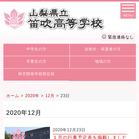
MENU
緊急連絡なし
中学生の方
在校生・保護者の方
卒業生の方
地域の方
研究開発学校指定校
ホーム
>
2020年
>
12月
>
23日
2020年12月
2020年12月23日
１月の行事予定表を掲載しました