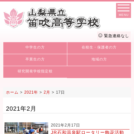
MENU
緊急連絡なし
中学生の方
在校生・保護者の方
卒業生の方
地域の方
研究開発学校指定校
ホーム
>
2021年
>
2月
>
17日
2021年2月
2021年2月17日
JR石和温泉駅ロータリー飾花活動