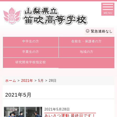
MENU
緊急連絡なし
中学生の方
在校生・保護者の方
卒業生の方
地域の方
研究開発学校指定校
ホーム
>
2021年
>
5月
>
28日
2021年5月
2021年5月28日
あいさつ運動 最終日です！