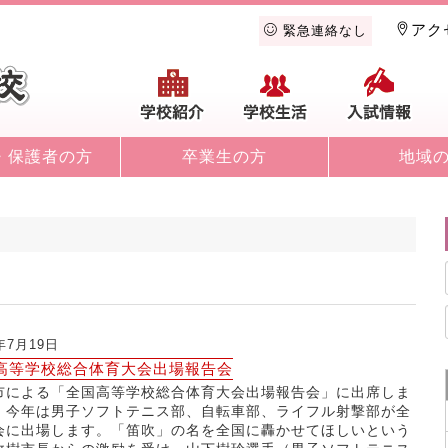
アク
緊急連絡なし
学校紹介
学校生活
入
・保護者の方
卒業生の方
地域
1年7月19日
高等学校総合体育大会出場報告会
市による「全国高等学校総合体育大会出場報告会」に出席しま
。今年は男子ソフトテニス部、自転車部、ライフル射撃部が全
会に出場します。「笛吹」の名を全国に轟かせてほしいという