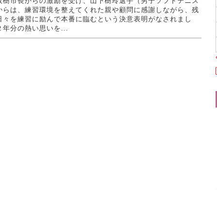
政樹市長からの激励を受け、山下樹玲選手（男子ソフトテニス
からは、練習環境を整えてくれた親や顧問に感謝しながら、残
日々を練習に励んで本番に臨むという決意表明がなされまし
年分の熱い思いを...