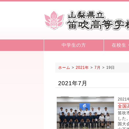
中学生の方
在校生
ホーム
>
2021年
>
7月
>
19日
2021年7月
202
全国
笛吹
した
国大