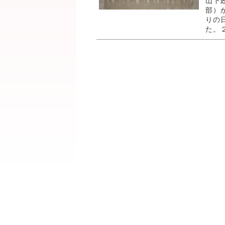
山下
部）
りの
た。２