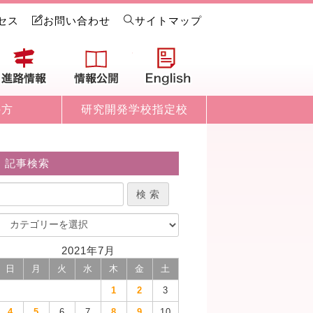
セス
お問い合わせ
サイトマップ
試情報
進路情報
情報公開
English
の方
研究開発学校指定校
記事検索
2021年7月
日
月
火
水
木
金
土
1
2
3
4
5
6
7
8
9
10