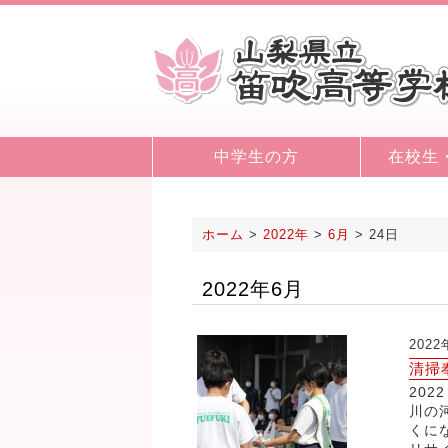
中学生の方
在校生
ホーム
>
2022年
>
6月
>
24日
2022年6月
202
清掃
20
川の
くに