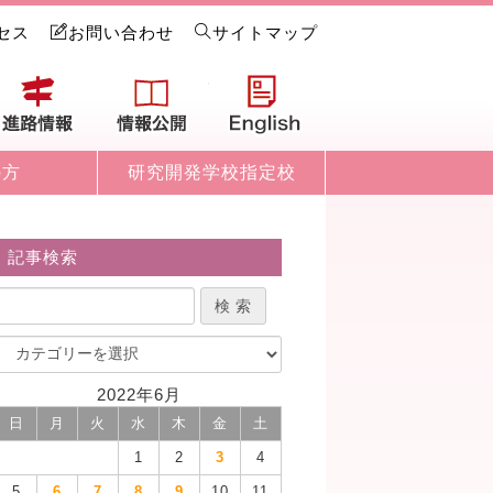
セス
お問い合わせ
サイトマップ
試情報
進路情報
情報公開
English
の方
研究開発学校指定校
記事検索
2022年6月
日
月
火
水
木
金
土
1
2
3
4
5
6
7
8
9
10
11