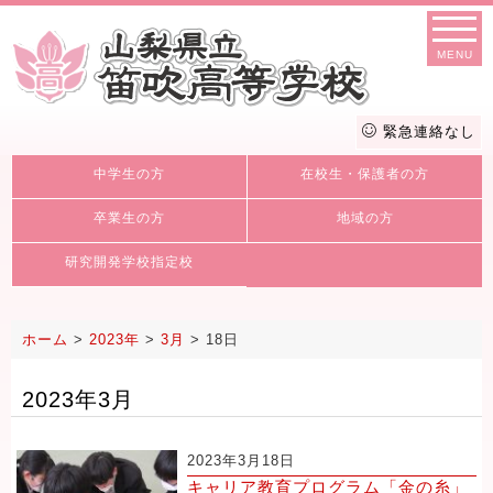
MENU
緊急連絡なし
中学生の方
在校生・保護者の方
卒業生の方
地域の方
研究開発学校指定校
ホーム
>
2023年
>
3月
>
18日
2023年3月
2023年3月18日
キャリア教育プログラム「金の糸」