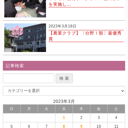
を実施し...
2023年3月18日
【農業クラブ】〔分野Ⅰ類〕最優秀
賞
記事検索
2023年3月
日
月
火
水
木
金
土
1
2
3
4
5
6
7
8
9
10
11