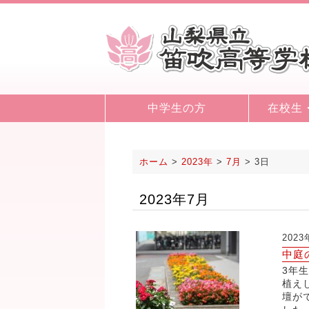
中学生の方
在校生
ホーム
>
2023年
>
7月
>
3日
2023年7月
202
中庭
3年
植え
壇が