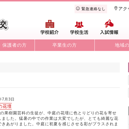
アク
緊急連絡なし
学校紹介
学校生活
入
・保護者の方
卒業生の方
地域
3年7月3日
の花壇
生の果樹園芸科の生徒が、中庭の花壇に色とりどりの花を寄せ
しました。猛暑の中での作業は大変でしたが、とても綺麗な花
できあがりました。中庭に初夏を感じさせる彩がプラスされま