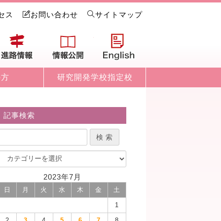
セス
お問い合わせ
サイトマップ
試情報
進路情報
情報公開
English
の方
研究開発学校指定校
記事検索
2023年7月
日
月
火
水
木
金
土
1
2
3
4
5
6
7
8